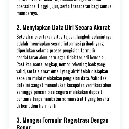
operasional tinggi, jujur, serta transparan bagi semua
membernya.
2. Menyiapkan Data Diri Secara Akurat
Setelah menentukan situs tujuan, langkah selanjutnya
adalah menyiapkan segala informasi pribadi yang
diperlukan selama proses pengisian formulir
pendaftaran akun baru agar tidak terjadi kendala.
Pastikan nama lengkap, nomor rekening bank yang
valid, serta alamat email yang aktif telah disiapkan
sebelum mulai melakukan pengisian data. Validitas
data ini sangat menentukan kecepatan verifikasi akun
sehingga pemain bisa segera melakukan deposit
pertama tanpa hambatan administratif yang berarti
di kemudian hari nanti.
3. Mengisi Formulir Registrasi Dengan
Benar