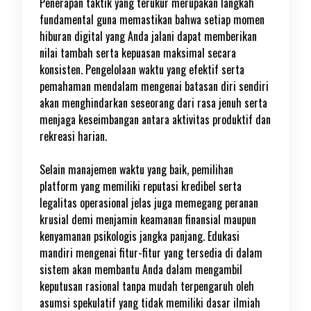
Penerapan taktik yang terukur merupakan langkah
fundamental guna memastikan bahwa setiap momen
hiburan digital yang Anda jalani dapat memberikan
nilai tambah serta kepuasan maksimal secara
konsisten. Pengelolaan waktu yang efektif serta
pemahaman mendalam mengenai batasan diri sendiri
akan menghindarkan seseorang dari rasa jenuh serta
menjaga keseimbangan antara aktivitas produktif dan
rekreasi harian.
Selain manajemen waktu yang baik, pemilihan
platform yang memiliki reputasi kredibel serta
legalitas operasional jelas juga memegang peranan
krusial demi menjamin keamanan finansial maupun
kenyamanan psikologis jangka panjang. Edukasi
mandiri mengenai fitur-fitur yang tersedia di dalam
sistem akan membantu Anda dalam mengambil
keputusan rasional tanpa mudah terpengaruh oleh
asumsi spekulatif yang tidak memiliki dasar ilmiah