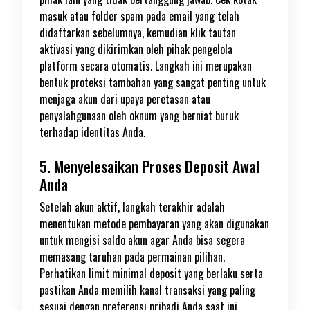
masuk atau folder spam pada email yang telah
didaftarkan sebelumnya, kemudian klik tautan
aktivasi yang dikirimkan oleh pihak pengelola
platform secara otomatis. Langkah ini merupakan
bentuk proteksi tambahan yang sangat penting untuk
menjaga akun dari upaya peretasan atau
penyalahgunaan oleh oknum yang berniat buruk
terhadap identitas Anda.
5. Menyelesaikan Proses Deposit Awal
Anda
Setelah akun aktif, langkah terakhir adalah
menentukan metode pembayaran yang akan digunakan
untuk mengisi saldo akun agar Anda bisa segera
memasang taruhan pada permainan pilihan.
Perhatikan limit minimal deposit yang berlaku serta
pastikan Anda memilih kanal transaksi yang paling
sesuai dengan preferensi pribadi Anda saat ini.