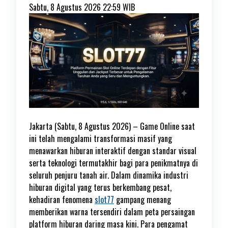
Sabtu, 8 Agustus 2026 22:59 WIB
Jakarta (Sabtu, 8 Agustus 2026) – Game Online saat
ini telah mengalami transformasi masif yang
menawarkan hiburan interaktif dengan standar visual
serta teknologi termutakhir bagi para penikmatnya di
seluruh penjuru tanah air. Dalam dinamika industri
hiburan digital yang terus berkembang pesat,
kehadiran fenomena
slot77
gampang menang
memberikan warna tersendiri dalam peta persaingan
platform hiburan daring masa kini. Para pengamat