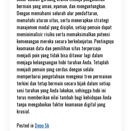
bermain yang aman, nyaman, dan menguntungkan.
Dengan memahami seluruh alur pendaftaran,
mematuhi aturan situs, serta menerapkan strategi
manajemen modal yang disiplin, setiap pemain dapat
meminimalisir risiko serta memaksimalkan potensi
kemenangan mereka secara berkelanjutan. Pentingnya
keamanan data dan pemilihan situs terpercaya
menjadi poin yang tidak bisa ditawar lagi dalam
menjaga kelangsungan hobi taruhan Anda. Tetaplah
menjadi pemain yang cerdas dengan selalu
memperbarui pengetahuan mengenai tren permainan
terkini dan tetap bermain secara bijak dalam setiap
sesi taruhan yang Anda lakukan, sehingga hobi ini
terus memberikan nilai tambah bagi kehidupan Anda
tanpa mengabaikan faktor keamanan digital yang
krusial.
Posted in
Depo 5k