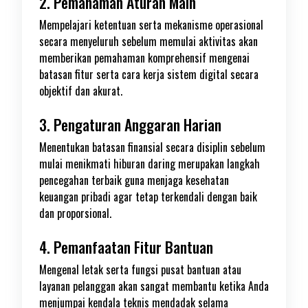
2. Pemahaman Aturan Main
Mempelajari ketentuan serta mekanisme operasional
secara menyeluruh sebelum memulai aktivitas akan
memberikan pemahaman komprehensif mengenai
batasan fitur serta cara kerja sistem digital secara
objektif dan akurat.
3. Pengaturan Anggaran Harian
Menentukan batasan finansial secara disiplin sebelum
mulai menikmati hiburan daring merupakan langkah
pencegahan terbaik guna menjaga kesehatan
keuangan pribadi agar tetap terkendali dengan baik
dan proporsional.
4. Pemanfaatan Fitur Bantuan
Mengenal letak serta fungsi pusat bantuan atau
layanan pelanggan akan sangat membantu ketika Anda
menjumpai kendala teknis mendadak selama