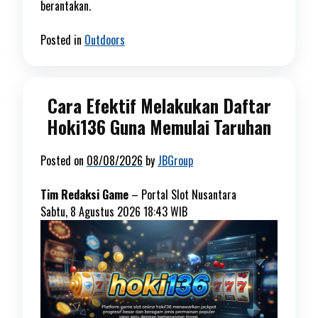
berantakan.
Posted in
Outdoors
Cara Efektif Melakukan Daftar
Hoki136 Guna Memulai Taruhan
Posted on
08/08/2026
by
JBGroup
Tim Redaksi Game
–
Portal Slot Nusantara
Sabtu, 8 Agustus 2026 18:43 WIB