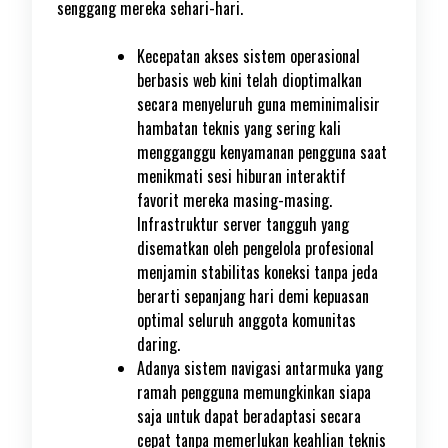
senggang mereka sehari-hari.
Kecepatan akses sistem operasional
berbasis web kini telah dioptimalkan
secara menyeluruh guna meminimalisir
hambatan teknis yang sering kali
mengganggu kenyamanan pengguna saat
menikmati sesi hiburan interaktif
favorit mereka masing-masing.
Infrastruktur server tangguh yang
disematkan oleh pengelola profesional
menjamin stabilitas koneksi tanpa jeda
berarti sepanjang hari demi kepuasan
optimal seluruh anggota komunitas
daring.
Adanya sistem navigasi antarmuka yang
ramah pengguna memungkinkan siapa
saja untuk dapat beradaptasi secara
cepat tanpa memerlukan keahlian teknis