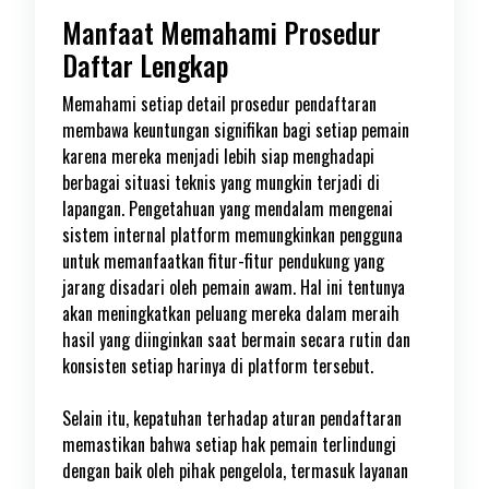
Manfaat Memahami Prosedur
Daftar Lengkap
Memahami setiap detail prosedur pendaftaran
membawa keuntungan signifikan bagi setiap pemain
karena mereka menjadi lebih siap menghadapi
berbagai situasi teknis yang mungkin terjadi di
lapangan. Pengetahuan yang mendalam mengenai
sistem internal platform memungkinkan pengguna
untuk memanfaatkan fitur-fitur pendukung yang
jarang disadari oleh pemain awam. Hal ini tentunya
akan meningkatkan peluang mereka dalam meraih
hasil yang diinginkan saat bermain secara rutin dan
konsisten setiap harinya di platform tersebut.
Selain itu, kepatuhan terhadap aturan pendaftaran
memastikan bahwa setiap hak pemain terlindungi
dengan baik oleh pihak pengelola, termasuk layanan