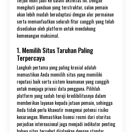
terjun lebih jauh ke dalam aktivitas ini. Dengan
mengikuti panduan yang terstruktur, calon pemain
akan lebih mudah beradaptasi dengan alur permainan
serta memanfaatkan seluruh fitur canggih yang telah
disediakan oleh platform untuk mendukung
kemenangan maksimal.
1. Memilih Situs Taruhan Paling
Terpercaya
Langkah pertama yang paling krusial adalah
memastikan Anda memilih situs yang memiliki
reputasi baik serta sistem keamanan yang canggih
untuk menjaga privasi data pengguna. Pilihlah
platform yang sudah teruji kredibilitasnya dalam
memberikan layanan kepada jutaan pemain, sehingga
Anda tidak perlu khawatir mengenai potensi risiko
kecurangan. Memastikan lisensi resmi dari otoritas
perjudian internasional juga menjadi indikator penting
bahwa situs tersebut dijalankan dengan standar