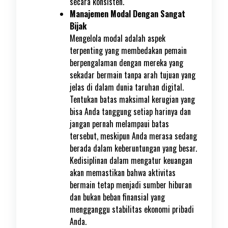
secara konsisten.
Manajemen Modal Dengan Sangat
Bijak
Mengelola modal adalah aspek
terpenting yang membedakan pemain
berpengalaman dengan mereka yang
sekadar bermain tanpa arah tujuan yang
jelas di dalam dunia taruhan digital.
Tentukan batas maksimal kerugian yang
bisa Anda tanggung setiap harinya dan
jangan pernah melampaui batas
tersebut, meskipun Anda merasa sedang
berada dalam keberuntungan yang besar.
Kedisiplinan dalam mengatur keuangan
akan memastikan bahwa aktivitas
bermain tetap menjadi sumber hiburan
dan bukan beban finansial yang
mengganggu stabilitas ekonomi pribadi
Anda.